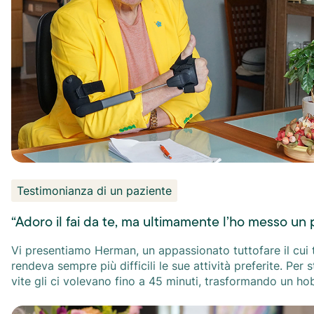
ci racconta come lo Stil
Hand Control™ l’abbia
aiutata a rendere più
Testimonianza di un paziente
“Adoro il fai da te, ma ultimamente l’ho messo un 
Vi presentiamo Herman, un appassionato tuttofare il cui
rendeva sempre più difficili le sue attività preferite. Per 
vite gli ci volevano fino a 45 minuti, trasformando un h
una fonte di frustrazione. In questo video, ci racconta