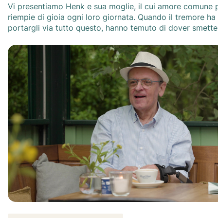
Vi presentiamo Henk e sua moglie, il cui amore comune 
riempie di gioia ogni loro giornata. Quando il tremore ha
portargli via tutto questo, hanno temuto di dover smette
insieme. Grazie allo Stil Hand Control™, Henk può continuare a fare ciò che
ama di più. Fo