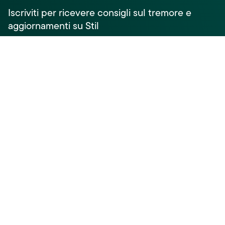
Iscriviti per ricevere consigli sul tremore e
aggiornamenti su Stil
Nome
E-mail
*
Acconsento a che Stil utilizzi i miei dati per
scopi di ricerca e diffusione, in conformità
con
l'Informativa sulla privacy
.*
Iscriviti
© 2026 Stil B.V.
Informativa sulla privacy
Impostazioni dei cookie