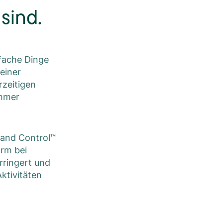
sind.
fache Dinge
einer
rzeitigen
immer
 Hand Control™
arm bei
rringert und
Aktivitäten