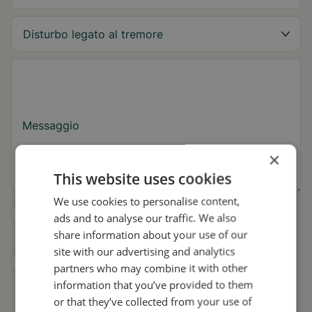
Messaggio
×
This website uses cookies
We use cookies to personalise content,
Sì, desidero ricevere consigli su Tremor e
ads and to analyse our traffic. We also
aggiornamenti su Stil.
share information about your use of our
site with our advertising and analytics
Acconsento a che Stil utilizzi i miei dati per
partners who may combine it with other
scopi di ricerca e diffusione, in conformità
information that you’ve provided to them
con
l'Informativa sulla privacy
.*
or that they’ve collected from your use of