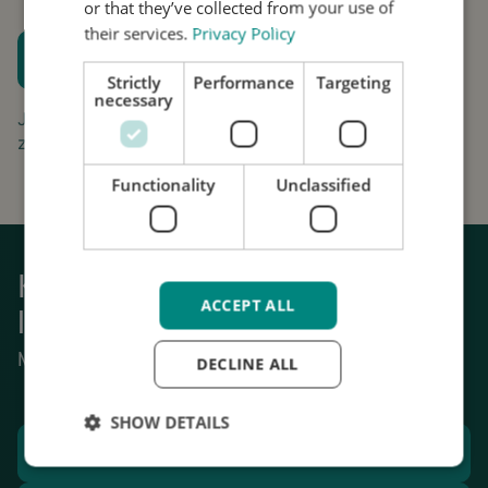
or that they’ve collected from your use of
their services.
Privacy Policy
Plan een proefpassing
Strictly
Performance
Targeting
Houd me op de hoogte
necessary
Jouw aanvraag is gratis en vrijblijvend. Wij gaan
zorgvuldig om met uw gegevens.
Functionality
Unclassified
Krijg weer grip op het dagelijks
ACCEPT ALL
leven
Mechanische stabilisatie van tremor.
DECLINE ALL
SHOW DETAILS
Plan een proefpassing