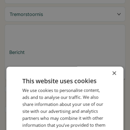
Bericht
×
This website uses cookies
Ja, ik wil tips over de tremor en updates
We use cookies to personalise content,
over Stil ontvangen.
ads and to analyse our traffic. We also
share information about your use of our
Ik geef Stil toestemming om mijn gegevens
site with our advertising and analytics
te gebruiken voor onderzoek en
partners who may combine it with other
verspreiding, in overeenstemming met het
information that you’ve provided to them
privacybeleid
.*