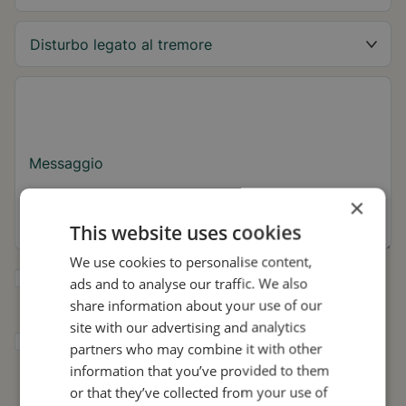
Messaggio
×
This website uses cookies
We use cookies to personalise content,
Sì, desidero ricevere consigli su Tremor e
ads and to analyse our traffic. We also
aggiornamenti su Stil.
share information about your use of our
site with our advertising and analytics
Acconsento a che Stil utilizzi i miei dati per
partners who may combine it with other
scopi di ricerca e diffusione, in conformità
information that you’ve provided to them
con
l'Informativa sulla privacy
.*
or that they’ve collected from your use of