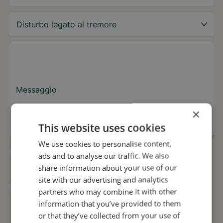
Messaggio
×
This website uses cookies
We use cookies to personalise content,
Sì, desidero ricevere consigli su Tremor e
ads and to analyse our traffic. We also
aggiornamenti su Stil.
share information about your use of our
site with our advertising and analytics
Acconsento a che Stil utilizzi i miei dati per
partners who may combine it with other
scopi di ricerca e diffusione, in conformità
information that you’ve provided to them
con
l'Informativa sulla privacy
.*
or that they’ve collected from your use of