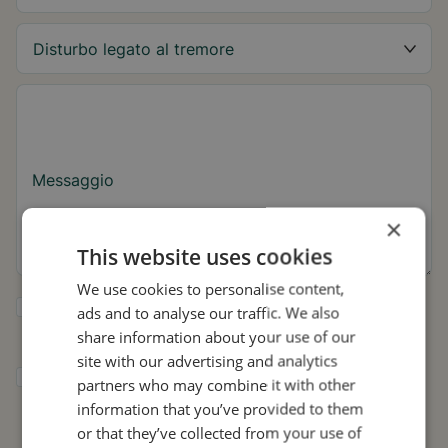
Messaggio
×
This website uses cookies
We use cookies to personalise content,
Sì, desidero ricevere consigli su Tremor e
ads and to analyse our traffic. We also
aggiornamenti su Stil.
share information about your use of our
site with our advertising and analytics
Acconsento a che Stil utilizzi i miei dati per
partners who may combine it with other
scopi di ricerca e diffusione, in conformità
information that you’ve provided to them
con
l'Informativa sulla privacy
.*
or that they’ve collected from your use of