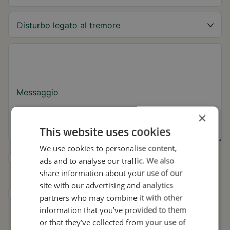
Messaggio
×
This website uses cookies
We use cookies to personalise content,
Sì, desidero ricevere consigli su Tremor e
ads and to analyse our traffic. We also
aggiornamenti su Stil.
share information about your use of our
site with our advertising and analytics
Acconsento a che Stil utilizzi i miei dati per
partners who may combine it with other
scopi di ricerca e diffusione, in conformità
information that you’ve provided to them
con
l'Informativa sulla privacy
.*
or that they’ve collected from your use of