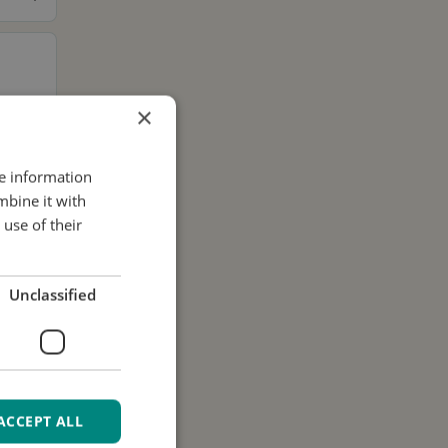
×
re information
mbine it with
use of their
.
Unclassified
ACCEPT ALL
i dati