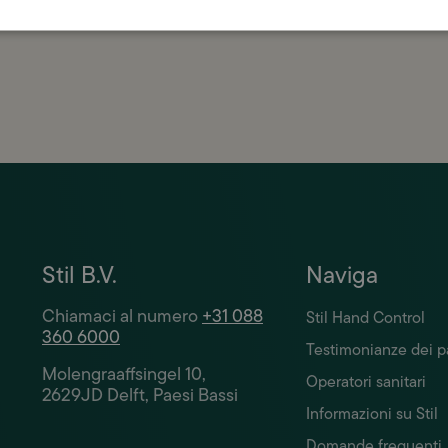
 massima cura.
Stil B.V.
Naviga
Chiamaci al numero
+31 088
Stil Hand Control
360 6000
Testimonianze dei p
Molengraaffsingel 10,
Operatori sanitari
2629JD Delft, Paesi Bassi
Informazioni su Stil
Domande frequenti