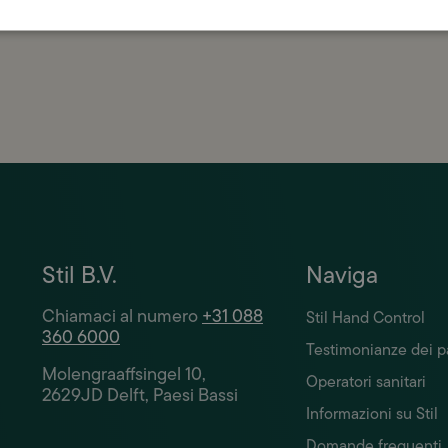
 massima cura.
Stil B.V.
Naviga
Chiamaci al numero
+31 088
Stil Hand Control
360 6000
Testimonianze dei p
Molengraaffsingel 10,
Operatori sanitari
2629JD Delft, Paesi Bassi
Informazioni su Stil
Domande frequenti