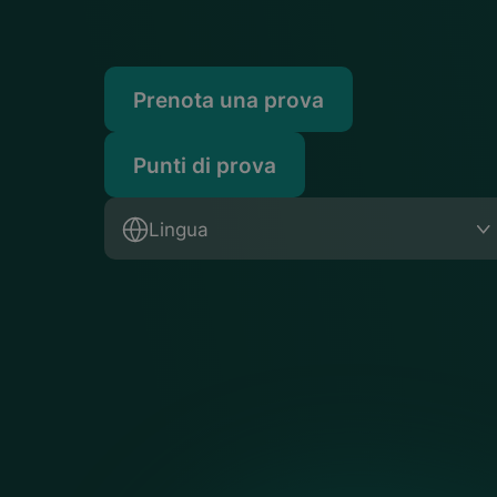
Prenota una prova
Punti di prova
Lingua