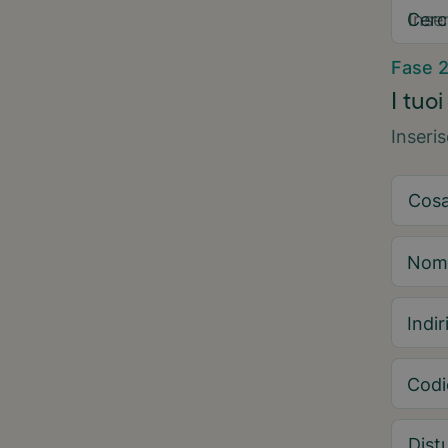
Cerc
Fase 
I tuoi
Inseri
Nom
Indir
Codi