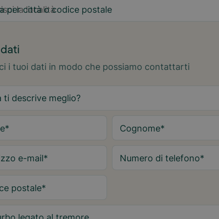
a per città o codice postale
2
 dati
sci i tuoi dati in modo che possiamo contattarti
e
*
Cognome
*
izzo e-mail
*
Numero di telefono
*
ce postale
*