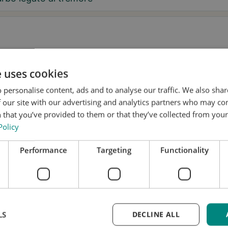
aggio
e uses cookies
 personalise content, ads and to analyse our traffic. We also sha
 our site with our advertising and analytics partners who may co
 that you’ve provided to them or that they’ve collected from your 
Policy
 desidero ricevere consigli su Tremor e aggiornamenti su Stil
Performance
Targeting
Functionality
nsento a che Stil utilizzi i miei dati per scopi di ricerca e
fusione, in conformità con
l'Informativa sulla privacy
.*
nota una prova
LS
DECLINE ALL
i aggiornato
 richiesta è gratuita e senza impegno. Tratteremo i tuo