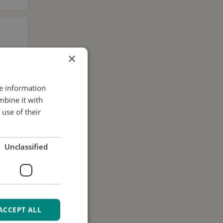
×
re information
mbine it with
use of their
.
Unclassified
ACCEPT ALL
i dati