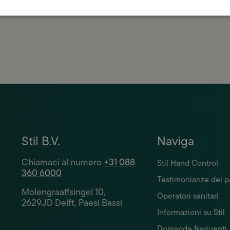
 massima cura.
Stil B.V.
Naviga
Chiamaci al numero
+31 088
Stil Hand Control
360 6000
Testimonianze dei p
Molengraaffsingel 10,
Operatori sanitari
2629JD Delft, Paesi Bassi
Informazioni su Stil
Domande frequenti