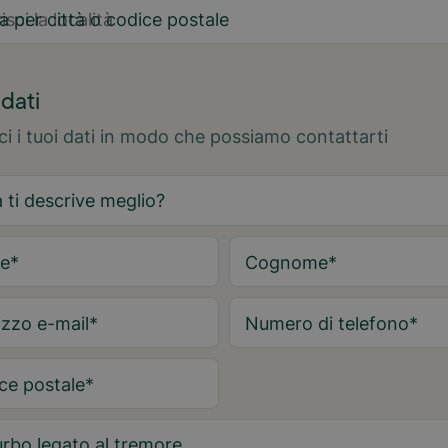
a per città o codice postale
2
 dati
sci i tuoi dati in modo che possiamo contattarti
e
*
Cognome
*
izzo e-mail
*
Numero di telefono
*
ce postale
*