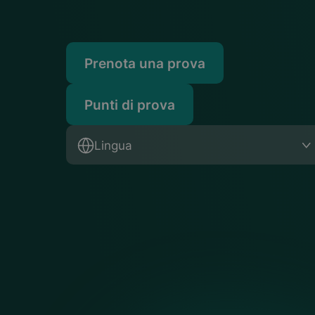
Prenota una prova
Punti di prova
Lingua