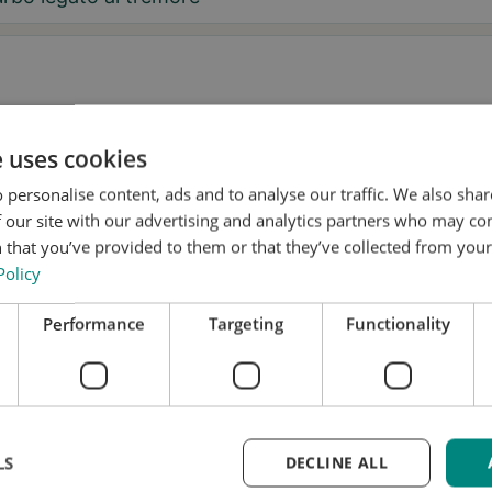
aggio
e uses cookies
 personalise content, ads and to analyse our traffic. We also sha
 our site with our advertising and analytics partners who may co
 that you’ve provided to them or that they’ve collected from your 
Policy
 desidero ricevere consigli su Tremor e aggiornamenti su Stil
Performance
Targeting
Functionality
nsento a che Stil utilizzi i miei dati per scopi di ricerca e
fusione, in conformità con
l'Informativa sulla privacy
.*
nota una prova
LS
DECLINE ALL
i aggiornato
 richiesta è gratuita e senza impegno. Tratteremo i tuo