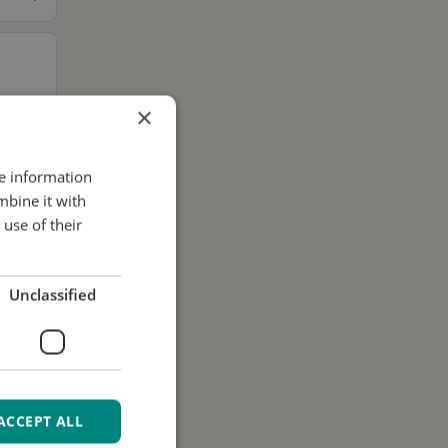
×
re information
mbine it with
use of their
.
Unclassified
ACCEPT ALL
i dati