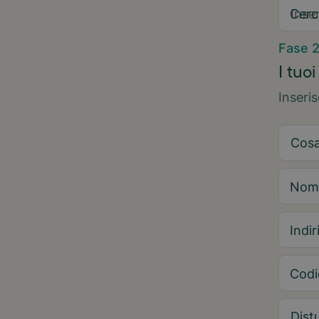
Cerc
Fase 
I tuoi
Inseri
Nom
Indir
Codi