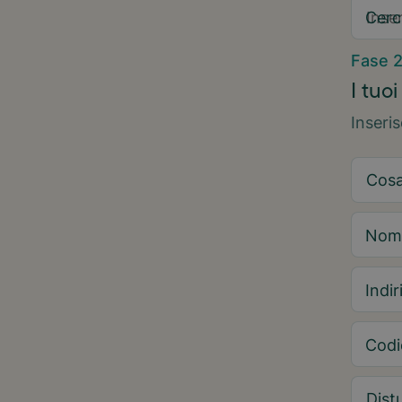
Cerc
Fase 
I tuoi
Inseri
Nom
Indir
Codi