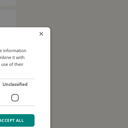
×
re information
mbine it with
use of their
.
Unclassified
ACCEPT ALL
i dati