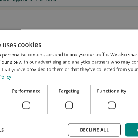
aggio
e uses cookies
 personalise content, ads and to analyse our traffic. We also sha
 our site with our advertising and analytics partners who may co
 that you’ve provided to them or that they’ve collected from your 
Policy
 desidero ricevere consigli su Tremor e aggiornamenti su Stil
Performance
Targeting
Functionality
nsento a che Stil utilizzi i miei dati per scopi di ricerca e
fusione, in conformità con
l'Informativa sulla privacy
.*
nota una prova
LS
DECLINE ALL
i aggiornato
 richiesta è gratuita e senza impegno. Tratteremo i tuo