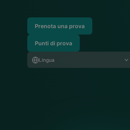
Prenota una prova
Punti di prova
Lingua