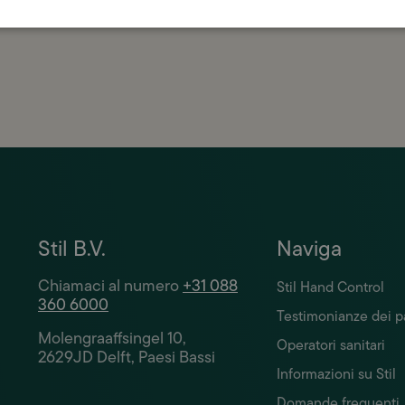
 massima cura.
Stil B.V.
Naviga
Chiamaci al numero
+31 088
Stil Hand Control
360 6000
Testimonianze dei p
Molengraaffsingel 10,
Operatori sanitari
2629JD Delft, Paesi Bassi
Informazioni su Stil
Domande frequenti