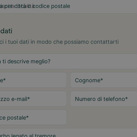
a per città o codice postale
2
 dati
sci i tuoi dati in modo che possiamo contattarti
e
*
Cognome
*
izzo e-mail
*
Numero di telefono
*
ce postale
*