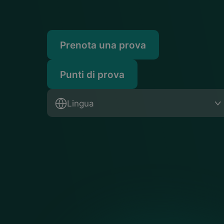
Prenota una prova
Punti di prova
Lingua