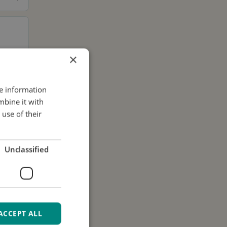
×
re information
mbine it with
use of their
.
Unclassified
ACCEPT ALL
i dati