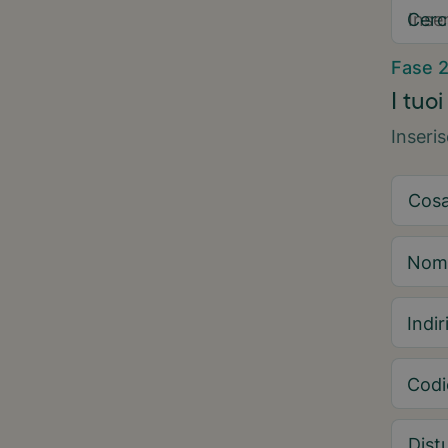
Cerc
Fase 
I tuoi
Inseri
Nom
Indir
Codi