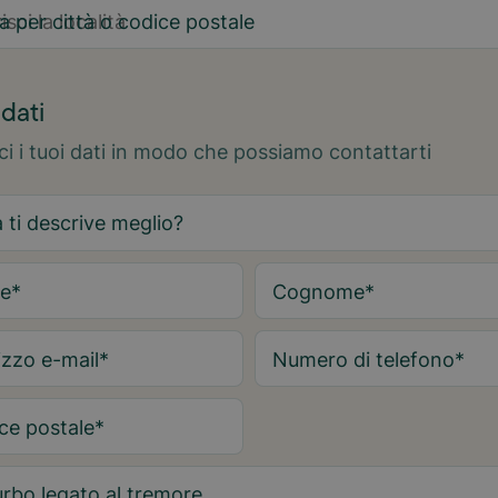
a per città o codice postale
2
 dati
sci i tuoi dati in modo che possiamo contattarti
e
*
Cognome
*
izzo e-mail
*
Numero di telefono
*
ce postale
*