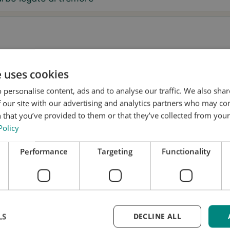
aggio
e uses cookies
 personalise content, ads and to analyse our traffic. We also sha
 our site with our advertising and analytics partners who may co
 that you’ve provided to them or that they’ve collected from your 
Policy
 desidero ricevere consigli su Tremor e aggiornamenti su Stil
Performance
Targeting
Functionality
nsento a che Stil utilizzi i miei dati per scopi di ricerca e
fusione, in conformità con
l'Informativa sulla privacy
.*
nota una prova
LS
DECLINE ALL
i aggiornato
 richiesta è gratuita e senza impegno. Tratteremo i tuo