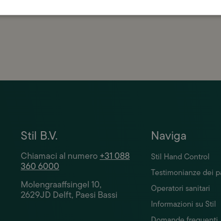
 massima cura.
Stil B.V.
Naviga
Chiamaci al numero
+31 088
Stil Hand Control
360 6000
Testimonianze dei p
Molengraaffsingel 10,
Operatori sanitari
2629JD Delft, Paesi Bassi
Informazioni su Stil
Domande frequenti