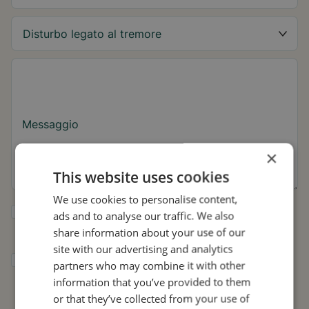
Messaggio
×
This website uses cookies
We use cookies to personalise content,
Sì, desidero ricevere consigli su Tremor e
ads and to analyse our traffic. We also
aggiornamenti su Stil.
share information about your use of our
site with our advertising and analytics
Acconsento a che Stil utilizzi i miei dati per
partners who may combine it with other
scopi di ricerca e diffusione, in conformità
information that you’ve provided to them
con
l'Informativa sulla privacy
.*
or that they’ve collected from your use of