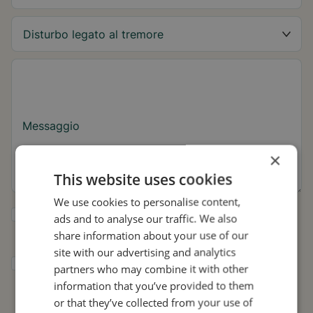
Messaggio
×
This website uses cookies
We use cookies to personalise content,
Sì, desidero ricevere consigli su Tremor e
ads and to analyse our traffic. We also
aggiornamenti su Stil.
share information about your use of our
site with our advertising and analytics
Acconsento a che Stil utilizzi i miei dati per
partners who may combine it with other
scopi di ricerca e diffusione, in conformità
information that you’ve provided to them
con
l'Informativa sulla privacy
.*
or that they’ve collected from your use of