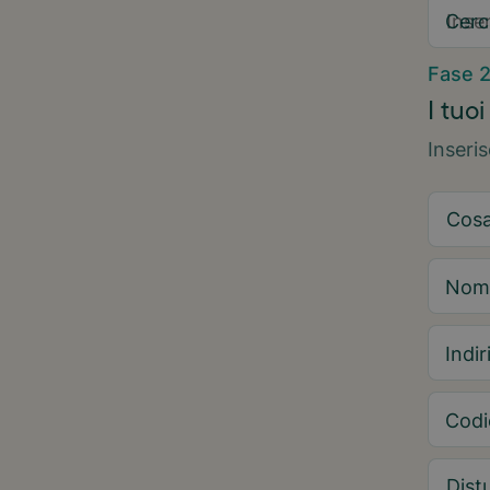
Cerc
Fase 
I tuoi
Inseri
Nom
Indir
Codi