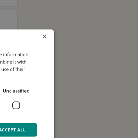
×
re information
mbine it with
use of their
.
Unclassified
ACCEPT ALL
i dati