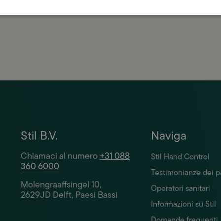
 massima cura.
Stil B.V.
Naviga
Chiamaci al numero
+31 088
Stil Hand Control
360 6000
Testimonianze dei p
Molengraaffsingel 10,
Operatori sanitari
2629JD Delft, Paesi Bassi
Informazioni su Stil
Domande frequenti