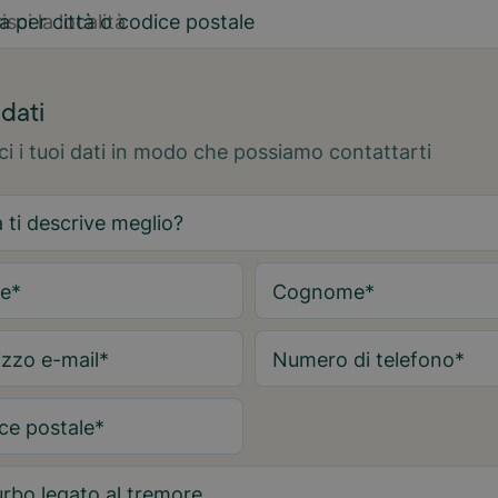
a per città o codice postale
2
 dati
sci i tuoi dati in modo che possiamo contattarti
e
*
Cognome
*
izzo e-mail
*
Numero di telefono
*
ce postale
*