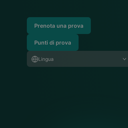
Prenota una prova
Punti di prova
Lingua