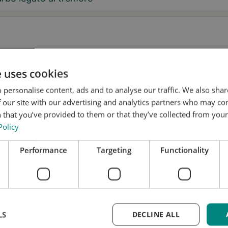
aggio
e uses cookies
 personalise content, ads and to analyse our traffic. We also sha
 our site with our advertising and analytics partners who may co
 that you’ve provided to them or that they’ve collected from your 
Policy
 desidero ricevere consigli su Tremor e aggiornamenti su Stil
Performance
Targeting
Functionality
nsento a che Stil utilizzi i miei dati per scopi di ricerca e
fusione, in conformità con
l'Informativa sulla privacy
.*
nota una prova
LS
DECLINE ALL
i aggiornato
 richiesta è gratuita e senza impegno. Tratteremo i tuo