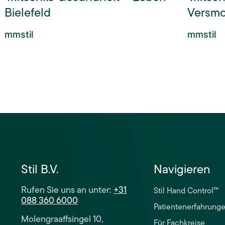
Bielefeld
Versmo
mmstil
mmstil
Stil B.V.
Navigieren
Rufen Sie uns an unter:
+31
Stil Hand Control™
088 360 6000
Patientenerfahrung
Molengraaffsingel 10,
Für Fachkreise