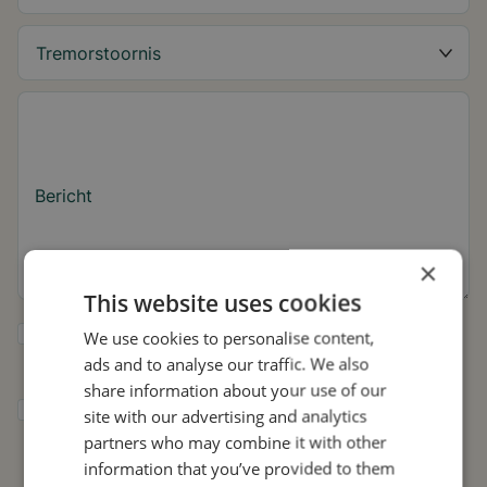
Bericht
×
This website uses cookies
Ja, ik wil tips over de tremor en updates
We use cookies to personalise content,
over Stil ontvangen.
ads and to analyse our traffic. We also
share information about your use of our
Ik geef Stil toestemming om mijn gegevens
site with our advertising and analytics
te gebruiken voor onderzoek en
partners who may combine it with other
verspreiding, in overeenstemming met het
information that you’ve provided to them
privacybeleid
.*