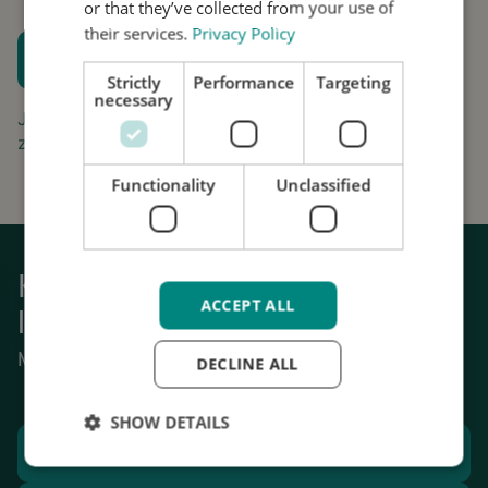
or that they’ve collected from your use of
their services.
Privacy Policy
Plan een proefpassing
Strictly
Performance
Targeting
Houd me op de hoogte
necessary
Jouw aanvraag is gratis en vrijblijvend. Wij gaan
zorgvuldig om met uw gegevens.
Functionality
Unclassified
Krijg weer grip op het dagelijks
ACCEPT ALL
leven
Mechanische stabilisatie van tremor.
DECLINE ALL
SHOW DETAILS
Plan een proefpassing