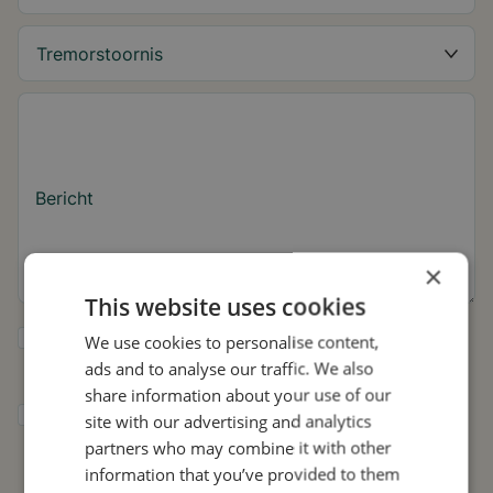
Bericht
×
This website uses cookies
Ja, ik wil tips over de tremor en updates
We use cookies to personalise content,
over Stil ontvangen.
ads and to analyse our traffic. We also
share information about your use of our
Ik geef Stil toestemming om mijn gegevens
site with our advertising and analytics
te gebruiken voor onderzoek en
partners who may combine it with other
verspreiding, in overeenstemming met het
information that you’ve provided to them
privacybeleid
.*