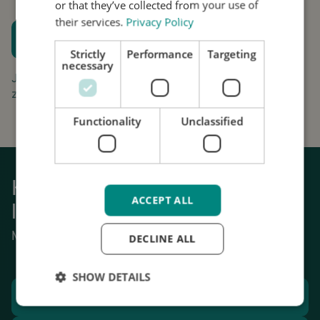
or that they’ve collected from your use of
their services.
Privacy Policy
Plan een proefpassing
Strictly
Performance
Targeting
Houd me op de hoogte
necessary
Jouw aanvraag is gratis en vrijblijvend. Wij gaan
zorgvuldig om met uw gegevens.
Functionality
Unclassified
Krijg weer grip op het dagelijks
ACCEPT ALL
leven
Mechanische stabilisatie van tremor.
DECLINE ALL
SHOW DETAILS
Plan een proefpassing