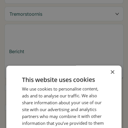
Bericht
×
This website uses cookies
Ja, ik wil tips over de tremor en updates
We use cookies to personalise content,
over Stil ontvangen.
ads and to analyse our traffic. We also
share information about your use of our
Ik geef Stil toestemming om mijn gegevens
site with our advertising and analytics
te gebruiken voor onderzoek en
partners who may combine it with other
verspreiding, in overeenstemming met het
information that you’ve provided to them
privacybeleid
.*