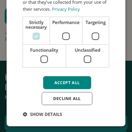
or that they’ve collected from your use of
their services.
Privacy Policy
Plan een proefpassing
Strictly
Performance
Targeting
Houd me op de hoogte
necessary
Jouw aanvraag is gratis en vrijblijvend. Wij gaan
zorgvuldig om met uw gegevens.
Functionality
Unclassified
Krijg weer grip op het dagelijks
ACCEPT ALL
leven
Mechanische stabilisatie van tremor.
DECLINE ALL
SHOW DETAILS
Plan een proefpassing