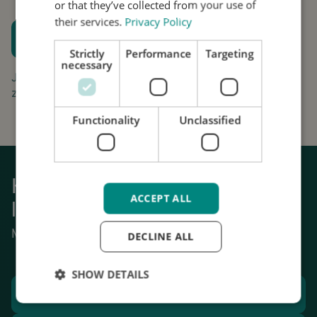
or that they’ve collected from your use of
their services.
Privacy Policy
Plan een proefpassing
Strictly
Performance
Targeting
Houd me op de hoogte
necessary
Jouw aanvraag is gratis en vrijblijvend. Wij gaan
zorgvuldig om met uw gegevens.
Functionality
Unclassified
Krijg weer grip op het dagelijks
ACCEPT ALL
leven
Mechanische stabilisatie van tremor.
DECLINE ALL
SHOW DETAILS
Plan een proefpassing