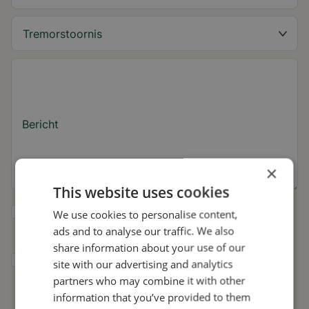
Bericht
×
This website uses cookies
Ja, ik wil tips over de tremor en updates
We use cookies to personalise content,
over Stil ontvangen.
ads and to analyse our traffic. We also
share information about your use of our
Ik geef Stil toestemming om mijn gegevens
site with our advertising and analytics
te gebruiken voor onderzoek en
partners who may combine it with other
verspreiding, in overeenstemming met het
information that you’ve provided to them
privacybeleid
.*