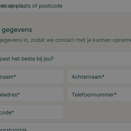
en op plaats of postcode
 gegevens
 gegevens in, zodat we contact met je kunnen opnem
rnaam
*
Achternaam
*
iladres
*
Telefoonnummer
*
code
*