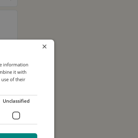
×
re information
mbine it with
use of their
Unclassified