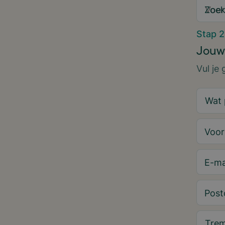
Zoek
Stap 2
Jouw
Vul je
Voo
E-ma
Post