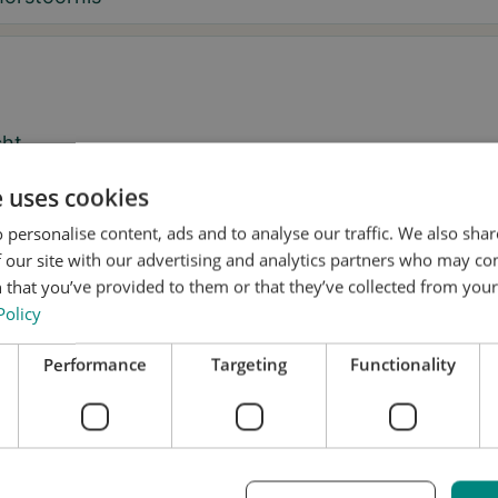
cht
e uses cookies
 personalise content, ads and to analyse our traffic. We also sha
 our site with our advertising and analytics partners who may co
 ik wil tips over de tremor en updates over Stil ontvangen.
 that you’ve provided to them or that they’ve collected from your 
Policy
geef Stil toestemming om mijn gegevens te gebruiken voor
erzoek en verspreiding, in overeenstemming met het
Performance
Targeting
Functionality
vacybeleid
.*
n een proefpassing