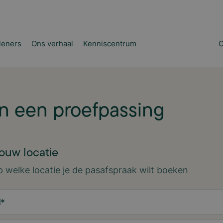
leners
Ons verhaal
Kenniscentrum
C
n een proefpassing
jouw locatie
p welke locatie je de pasafspraak wilt boeken
d
*