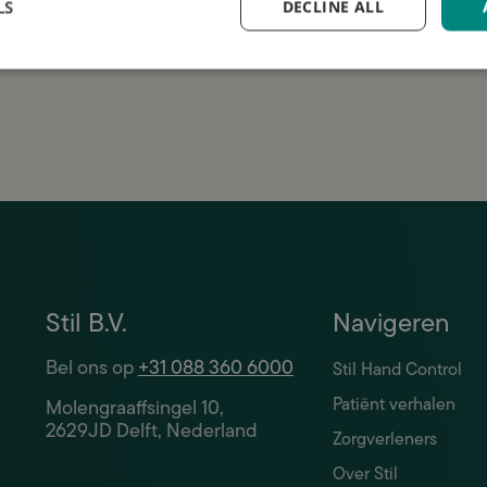
me op de hoogte
LS
DECLINE ALL
anvraag is gratis en vrijblijvend. Wij gaan zorgvuldig
w gegevens.
Stil B.V.
Navigeren
Bel ons op
+31 088 360 6000
Stil Hand Control
Patiënt verhalen
Molengraaffsingel 10,
2629JD Delft, Nederland
Zorgverleners
Over Stil