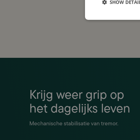
Houd 
SHOW DETAI
Jouw a
met u
Krijg weer grip op
het dagelijks leven
Mechanische stabilisatie van tremor.