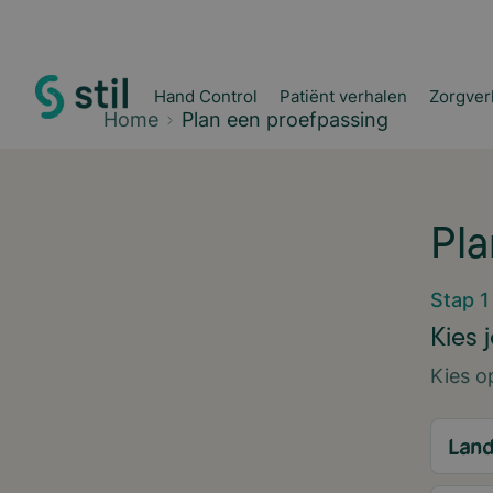
Hand Control
Patiënt verhalen
Zorgver
Home
Plan een proefpassing
Pla
Stap 1
Kies 
Kies o
Lan