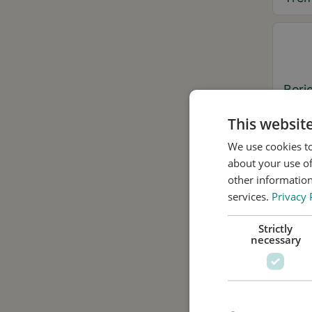
Beri
This websit
We use cookies to
about your use of
Ja,
other information
services.
Privacy 
Ik 
ond
Strictly
necessary
pri
Pla