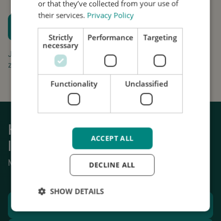
or that they’ve collected from your use of
their services.
Privacy Policy
Plan een proefpassing
Strictly
Performance
Targeting
Houd me op de hoogte
necessary
Jouw aanvraag is gratis en vrijblijvend. Wij gaan
zorgvuldig om met uw gegevens.
Functionality
Unclassified
Krijg weer grip op het dagelijks
ACCEPT ALL
leven
Mechanische stabilisatie van tremor.
DECLINE ALL
SHOW DETAILS
Plan een proefpassing