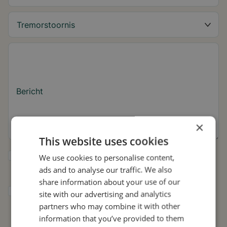
Bericht
×
This website uses cookies
Ja, ik wil tips over de tremor en updates
We use cookies to personalise content,
over Stil ontvangen.
ads and to analyse our traffic. We also
share information about your use of our
Ik geef Stil toestemming om mijn gegevens
site with our advertising and analytics
te gebruiken voor onderzoek en
partners who may combine it with other
verspreiding, in overeenstemming met het
information that you’ve provided to them
privacybeleid
.*