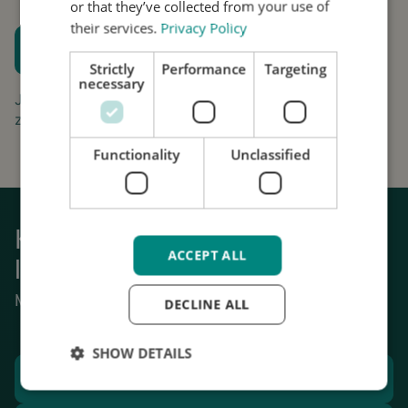
or that they’ve collected from your use of
their services.
Privacy Policy
Plan een proefpassing
Strictly
Performance
Targeting
Houd me op de hoogte
necessary
Jouw aanvraag is gratis en vrijblijvend. Wij gaan
zorgvuldig om met uw gegevens.
Functionality
Unclassified
Krijg weer grip op het dagelijks
ACCEPT ALL
leven
Mechanische stabilisatie van tremor.
DECLINE ALL
SHOW DETAILS
Plan een proefpassing