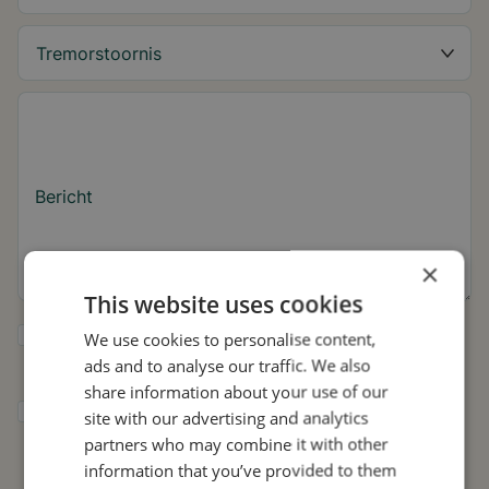
Bericht
×
This website uses cookies
Ja, ik wil tips over de tremor en updates
We use cookies to personalise content,
over Stil ontvangen.
ads and to analyse our traffic. We also
share information about your use of our
Ik geef Stil toestemming om mijn gegevens
site with our advertising and analytics
te gebruiken voor onderzoek en
partners who may combine it with other
verspreiding, in overeenstemming met het
information that you’ve provided to them
privacybeleid
.*