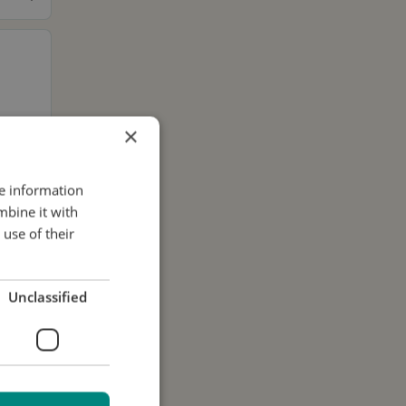
×
re information
mbine it with
use of their
Unclassified