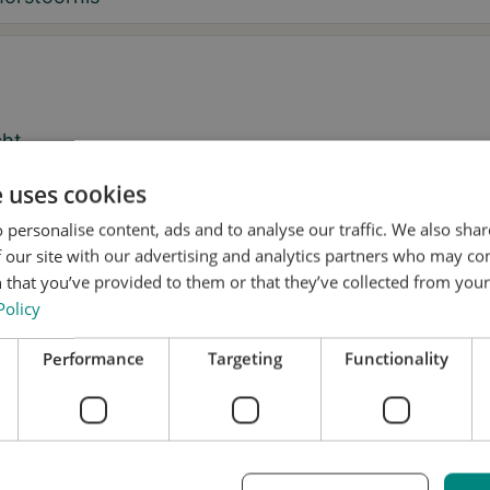
cht
e uses cookies
 personalise content, ads and to analyse our traffic. We also sha
 our site with our advertising and analytics partners who may co
 ik wil tips over de tremor en updates over Stil ontvangen.
 that you’ve provided to them or that they’ve collected from your 
Policy
geef Stil toestemming om mijn gegevens te gebruiken voor
erzoek en verspreiding, in overeenstemming met het
Performance
Targeting
Functionality
vacybeleid
.*
n een proefpassing