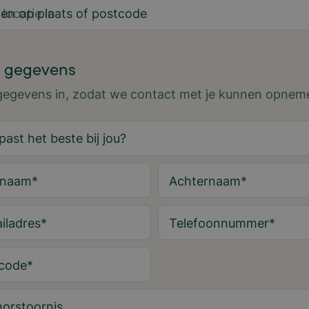
en op plaats of postcode
 gegevens
 gegevens in, zodat we contact met je kunnen opnem
rnaam
*
Achternaam
*
iladres
*
Telefoonnummer
*
code
*