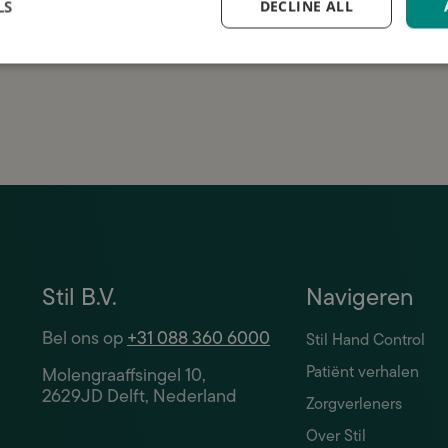
me op de hoogte
LS
DECLINE ALL
anvraag is gratis en vrijblijvend. Wij gaan zorgvuldig
w gegevens.
Stil B.V.
Navigeren
Bel ons op
+31 088 360 6000
Stil Hand Control
Patiënt verhalen
Molengraaffsingel 10,
2629JD Delft, Nederland
Zorgverleners
Over Stil