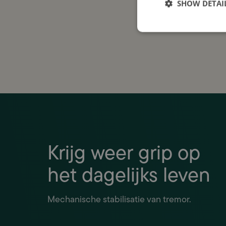
Houd 
SHOW DETAI
Jouw a
met u
Krijg weer grip op
het dagelijks leven
Mechanische stabilisatie van tremor.