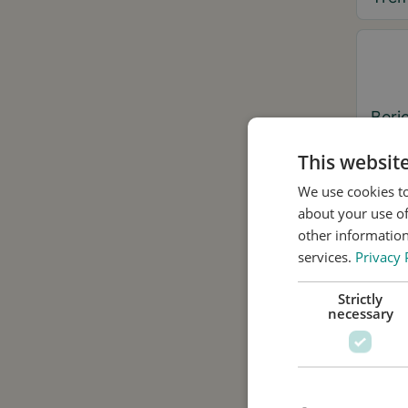
Beri
This websit
We use cookies to
about your use of
Ja,
other information
services.
Privacy 
Ik 
ond
Strictly
necessary
pri
Pla