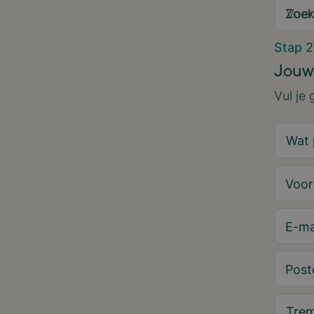
Zoek
Stap 2
Jouw
Vul je
Voo
E-ma
Post