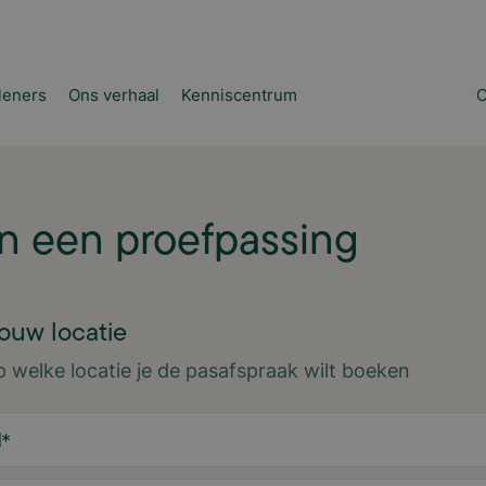
leners
Ons verhaal
Kenniscentrum
C
n een proefpassing
jouw locatie
p welke locatie je de pasafspraak wilt boeken
d
*