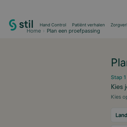
Hand Control
Patiënt verhalen
Zorgver
Home
Plan een proefpassing
Pla
Stap 1
Kies 
Kies o
Lan