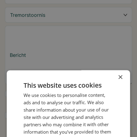
Bericht
×
This website uses cookies
Ja, ik wil tips over de tremor en updates
We use cookies to personalise content,
over Stil ontvangen.
ads and to analyse our traffic. We also
share information about your use of our
Ik geef Stil toestemming om mijn gegevens
site with our advertising and analytics
te gebruiken voor onderzoek en
partners who may combine it with other
verspreiding, in overeenstemming met het
information that you’ve provided to them
privacybeleid
.*