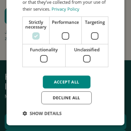
or that they’ve collected from your use of
their services.
Privacy Policy
Plan een proefpassing
Strictly
Performance
Targeting
Houd me op de hoogte
necessary
Jouw aanvraag is gratis en vrijblijvend. Wij gaan
zorgvuldig om met uw gegevens.
Functionality
Unclassified
Krijg weer grip op het dagelijks
ACCEPT ALL
leven
Mechanische stabilisatie van tremor.
DECLINE ALL
SHOW DETAILS
Plan een proefpassing