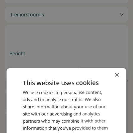
Bericht
×
This website uses cookies
Ja, ik wil tips over de tremor en updates
We use cookies to personalise content,
over Stil ontvangen.
ads and to analyse our traffic. We also
share information about your use of our
Ik geef Stil toestemming om mijn gegevens
site with our advertising and analytics
te gebruiken voor onderzoek en
partners who may combine it with other
verspreiding, in overeenstemming met het
information that you’ve provided to them
privacybeleid
.*