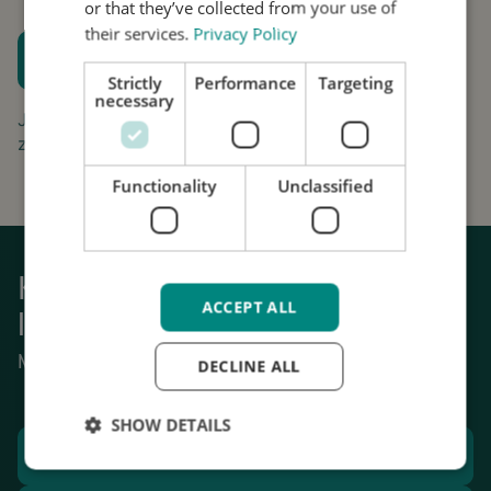
or that they’ve collected from your use of
their services.
Privacy Policy
Plan een proefpassing
Strictly
Performance
Targeting
Houd me op de hoogte
necessary
Jouw aanvraag is gratis en vrijblijvend. Wij gaan
zorgvuldig om met uw gegevens.
Functionality
Unclassified
Krijg weer grip op het dagelijks
ACCEPT ALL
leven
Mechanische stabilisatie van tremor.
DECLINE ALL
SHOW DETAILS
Plan een proefpassing