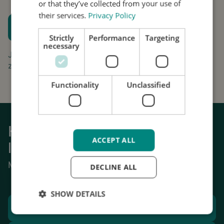
or that they’ve collected from your use of
their services.
Privacy Policy
Plan een proefpassing
Strictly
Performance
Targeting
Houd me op de hoogte
necessary
Jouw aanvraag is gratis en vrijblijvend. Wij gaan
zorgvuldig om met uw gegevens.
Functionality
Unclassified
Krijg weer grip op het dagelijks
ACCEPT ALL
leven
Mechanische stabilisatie van tremor.
DECLINE ALL
SHOW DETAILS
Plan een proefpassing