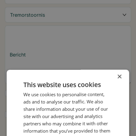
Bericht
×
This website uses cookies
Ja, ik wil tips over de tremor en updates
We use cookies to personalise content,
over Stil ontvangen.
ads and to analyse our traffic. We also
share information about your use of our
Ik geef Stil toestemming om mijn gegevens
site with our advertising and analytics
te gebruiken voor onderzoek en
partners who may combine it with other
verspreiding, in overeenstemming met het
information that you’ve provided to them
privacybeleid
.*