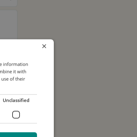
×
re information
mbine it with
use of their
Unclassified