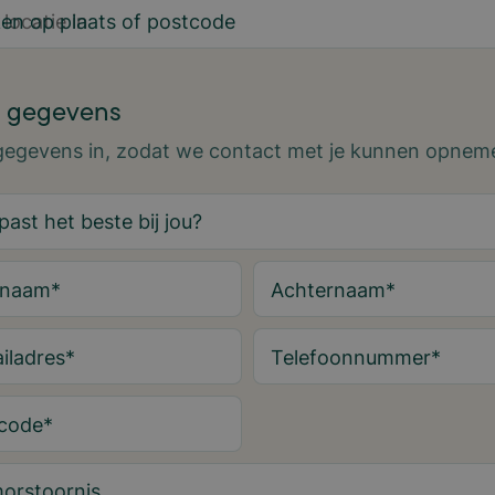
en op plaats of postcode
 gegevens
 gegevens in, zodat we contact met je kunnen opnem
rnaam
*
Achternaam
*
iladres
*
Telefoonnummer
*
code
*