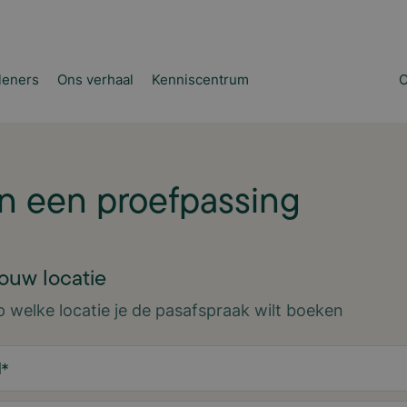
leners
Ons verhaal
Kenniscentrum
C
n een proefpassing
jouw locatie
p welke locatie je de pasafspraak wilt boeken
d
*