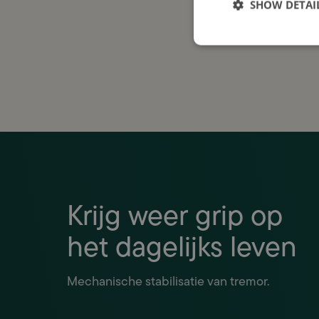
Houd 
SHOW DETAI
Jouw a
met u
Krijg weer grip op
het dagelijks leven
Mechanische stabilisatie van tremor.