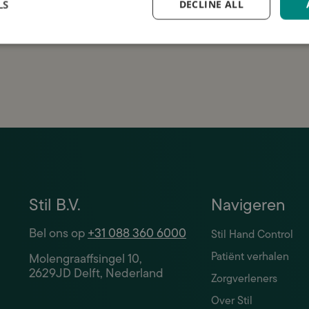
me op de hoogte
LS
DECLINE ALL
anvraag is gratis en vrijblijvend. Wij gaan zorgvuldig
w gegevens.
Stil B.V.
Navigeren
Bel ons op
+31 088 360 6000
Stil Hand Control
Patiënt verhalen
Molengraaffsingel 10,
2629JD Delft, Nederland
Zorgverleners
Over Stil