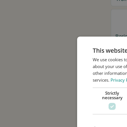
Beri
This websit
We use cookies to
about your use of
Ja,
other information
services.
Privacy 
Ik 
ond
Strictly
necessary
pri
Pla