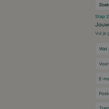
Zoek
Stap 2
Jouw
Vul je
Voo
E-ma
Post