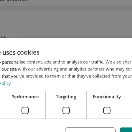
cht
e uses cookies
 personalise content, ads and to analyse our traffic. We also sha
 our site with our advertising and analytics partners who may co
 ik wil tips over de tremor en updates over Stil ontvangen.
 that you’ve provided to them or that they’ve collected from your 
Policy
geef Stil toestemming om mijn gegevens te gebruiken voor
erzoek en verspreiding, in overeenstemming met het
Performance
Targeting
Functionality
vacybeleid
.*
n een proefpassing