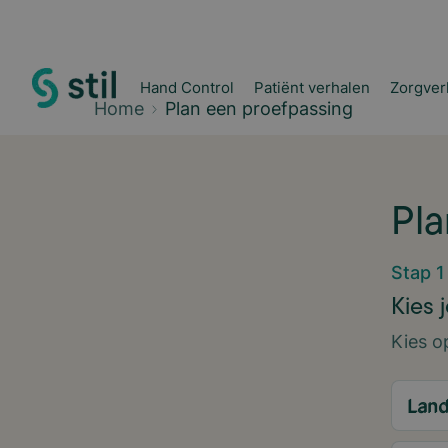
Hand Control
Patiënt verhalen
Zorgver
Home
Plan een proefpassing
Pla
Stap 1
Kies 
Kies o
Lan