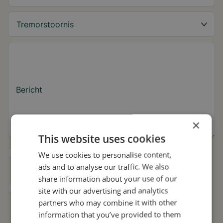
Bericht
×
This website uses cookies
Ja, ik wil tips over de tremor en updates
We use cookies to personalise content,
over Stil ontvangen.
ads and to analyse our traffic. We also
share information about your use of our
Ik geef Stil toestemming om mijn gegevens
site with our advertising and analytics
te gebruiken voor onderzoek en
partners who may combine it with other
verspreiding, in overeenstemming met het
information that you’ve provided to them
privacybeleid
.*