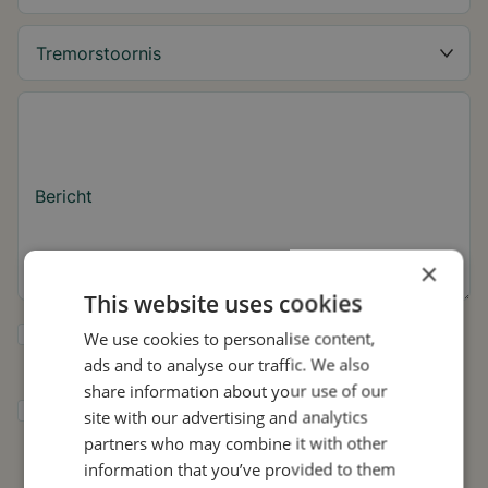
Bericht
×
This website uses cookies
Ja, ik wil tips over de tremor en updates
We use cookies to personalise content,
over Stil ontvangen.
ads and to analyse our traffic. We also
share information about your use of our
Ik geef Stil toestemming om mijn gegevens
site with our advertising and analytics
te gebruiken voor onderzoek en
partners who may combine it with other
verspreiding, in overeenstemming met het
information that you’ve provided to them
privacybeleid
.*