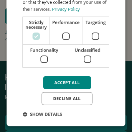
or that they’ve collected from your use of
their services.
Privacy Policy
Plan een proefpassing
Strictly
Performance
Targeting
Houd me op de hoogte
necessary
Jouw aanvraag is gratis en vrijblijvend. Wij gaan
zorgvuldig om met uw gegevens.
Functionality
Unclassified
Krijg weer grip op het dagelijks
ACCEPT ALL
leven
Mechanische stabilisatie van tremor.
DECLINE ALL
SHOW DETAILS
Plan een proefpassing