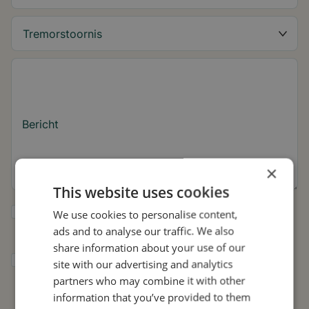
Bericht
×
This website uses cookies
Ja, ik wil tips over de tremor en updates
We use cookies to personalise content,
over Stil ontvangen.
ads and to analyse our traffic. We also
share information about your use of our
Ik geef Stil toestemming om mijn gegevens
site with our advertising and analytics
te gebruiken voor onderzoek en
partners who may combine it with other
verspreiding, in overeenstemming met het
information that you’ve provided to them
privacybeleid
.*