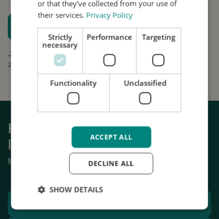
or that they’ve collected from your use of
their services.
Privacy Policy
Plan een proefpassing
Strictly
Performance
Targeting
Houd me op de hoogte
necessary
Jouw aanvraag is gratis en vrijblijvend. Wij gaan
zorgvuldig om met uw gegevens.
Functionality
Unclassified
Krijg weer grip op het dagelijks
ACCEPT ALL
leven
Mechanische stabilisatie van tremor.
DECLINE ALL
SHOW DETAILS
Plan een proefpassing