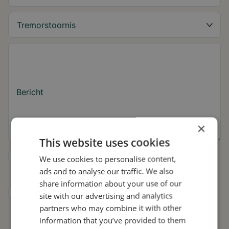
Bericht
×
This website uses cookies
Ja, ik wil tips over de tremor en updates
We use cookies to personalise content,
over Stil ontvangen.
ads and to analyse our traffic. We also
share information about your use of our
Ik geef Stil toestemming om mijn gegevens
site with our advertising and analytics
te gebruiken voor onderzoek en
partners who may combine it with other
verspreiding, in overeenstemming met het
information that you’ve provided to them
privacybeleid
.*