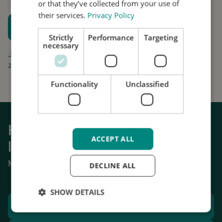
or that they’ve collected from your use of
their services.
Privacy Policy
Plan een proefpassing
Strictly
Performance
Targeting
Houd me op de hoogte
necessary
Jouw aanvraag is gratis en vrijblijvend. Wij gaan
zorgvuldig om met uw gegevens.
Functionality
Unclassified
Krijg weer grip op het dagelijks
ACCEPT ALL
leven
Mechanische stabilisatie van tremor.
DECLINE ALL
SHOW DETAILS
Plan een proefpassing