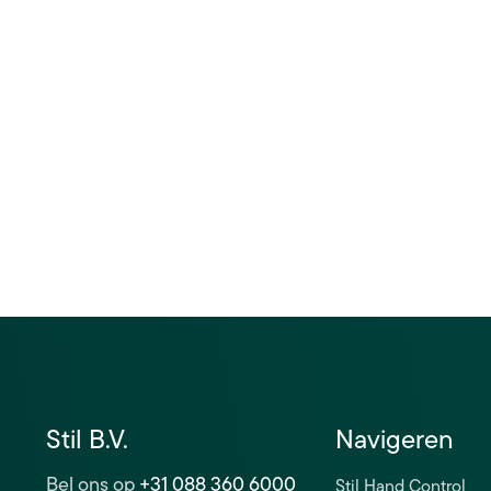
Hoe maak ik de Stil Hand Control sch
Stil B.V.
Navigeren
Bel ons op
+31 088 360 6000
Stil Hand Control