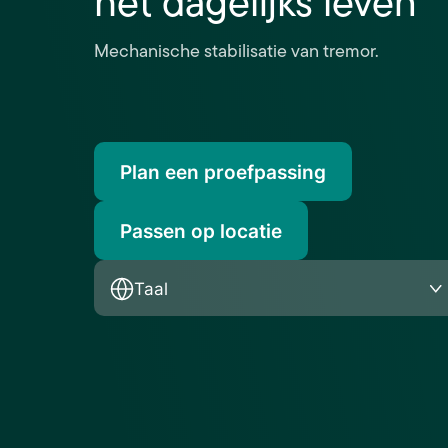
het dagelijks leven
Mechanische stabilisatie van tremor.
Plan een proefpassing
Passen op locatie
Taal