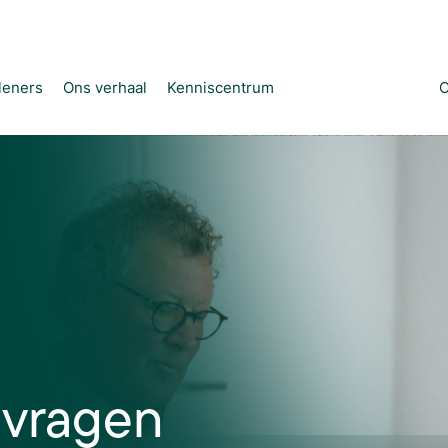
leners
Ons verhaal
Kenniscentrum
C
 vragen